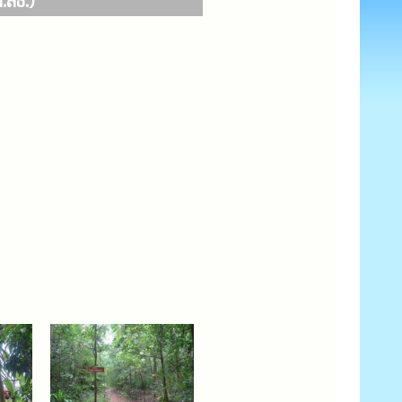
.สธ.)