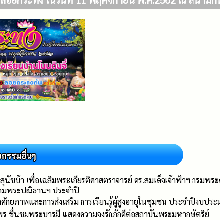
ลอยกระทง ในวันที่ 11 พฤศจิกายน พ.ศ.2562 ณ สนามกีฬา
ษสุนัขบ้า เพื่อเฉลิมพระเกียรติศาสตราจารย์ ดร.สมเด็จเจ้าฟ้าฯ กรมพ
ตามพระปณิธานฯ ประจำปี
ศักยภาพและการส่งเสริม การเรียนรู้ผู้สูงอายุในชุมชน ประจำปีงบปร
 ชื่นชมพระบารมี แสดงความจงรักภักดีต่อสถาบันพระมหากษัตริย์