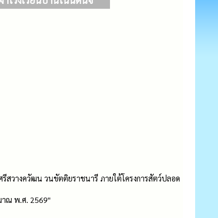
โรงเรียนบ้านโนนดินจี่
ระศรีสวางควัฒน วนขัตติยราชนารี ภายใต้โครงการสัตว์ปลอด
ะมาณ พ.ศ. 2569"