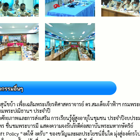
ษสุนัขบ้า เพื่อเฉลิมพระเกียรติศาสตราจารย์ ดร.สมเด็จเจ้าฟ้าฯ กรมพ
ตามพระปณิธานฯ ประจำปี
ศักยภาพและการส่งเสริม การเรียนรู้ผู้สูงอายุในชุมชน ประจำปีงบปร
 ชื่นชมพระบารมี แสดงความจงรักภักดีต่อสถาบันพระมหากษัตริย์
olicy “งดให้ งดรับ” ของขวัญและผลประโยชน์อื่นใด มุ่งสู่องค์กรโป