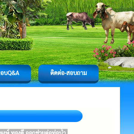
ตอบQ&A
ติดต่อ-สอบถาม
งษ์ ทองดี ออกช่วยต่อท่อน้ำ