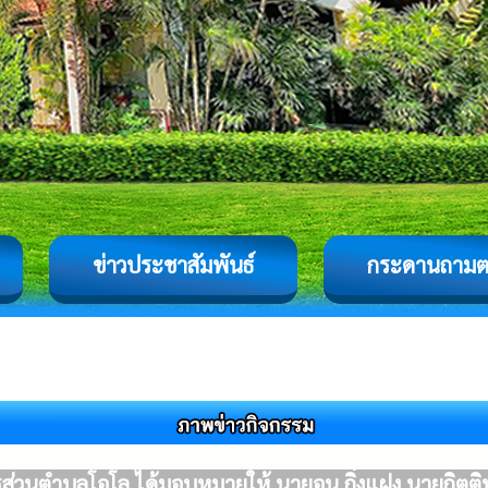
ข่าวประชาสัมพันธ์
กระดานถาม
ารส่วนตำบลโอโล ได้มอบหมายให้ นายอนุ กิ่งแฝง นายกิตติพ