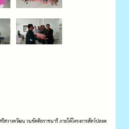
ระศรีสวางควัฒน วนขัตติยราชนารี ภายใต้โครงการสัตว์ปลอด