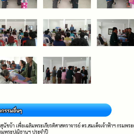
ษสุนัขบ้า เพื่อเฉลิมพระเกียรติศาสตราจารย์ ดร.สมเด็จเจ้าฟ้าฯ กรมพ
ตามพระปณิธานฯ ประจำปี