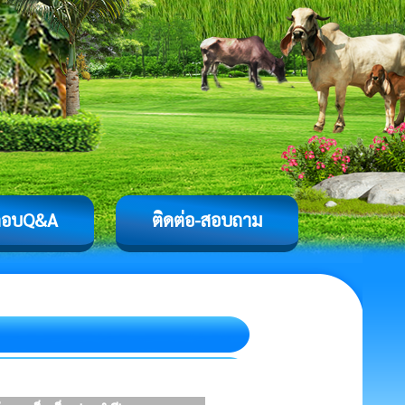
ตอบQ&A
ติดต่อ-สอบถาม